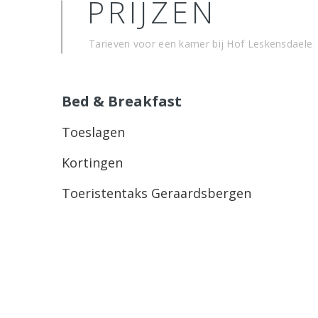
PRIJZEN
Tarieven voor een kamer bij Hof Leskensdaele
Bed & Breakfast
Toeslagen
Kortingen
Toeristentaks Geraardsbergen