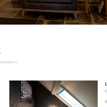
S
oonskamers
C
G