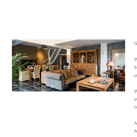
G
W
b
u
W
v
o
M
A