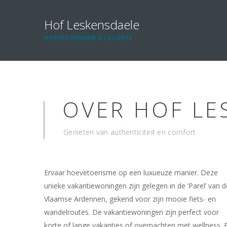
Hof Leskensdaele
HOEVETOERISME À LA CARTE
OVER HOF LE
Genieten van authenticiteit en comfort
Ervaar hoevetoerisme op een luxueuze manier. Deze
unieke vakantiewoningen zijn gelegen in de ‘Parel’ van d
Vlaamse Ardennen, gekend voor zijn mooie fiets- en
wandelroutes. De vakantiewoningen zijn perfect voor
korte of lange vakanties of overnachten met wellness. 