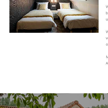
W
b
u
W
v
o
M
A