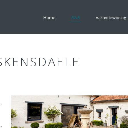
Home
B&B
Vakantiewoning
SKENSDAELE
e
Er